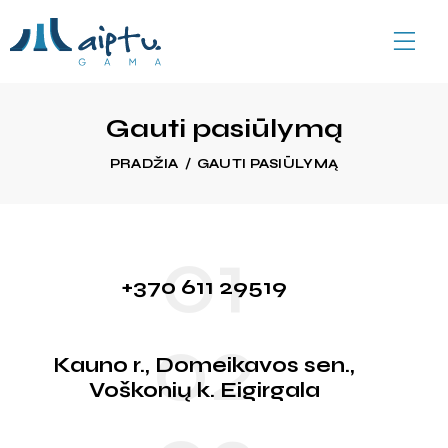
Gauti pasiūlymą
PRADŽIA
GAUTI PASIŪLYMĄ
01
+370 611 29519
02
Kauno r., Domeikavos sen.,
Voškonių k. Eigirgala