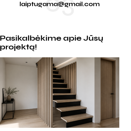
03
laiptugama@gmail.com
Pasikalbėkime apie Jūsų
projektą!