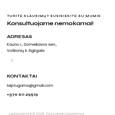
TURITE KLAUSIMŲ? SUSISIEKITE SU MUMIS
Konsultuojame nemokamai!
ADRESAS
Kauno r., Domeikavos sen.,
Voškonių k. Eigirgala
KONTAKTAI
laiptugama@gmail.com
+370 611 29519
Laiptugama.lt
© 2026. Visos teisės saugomos.