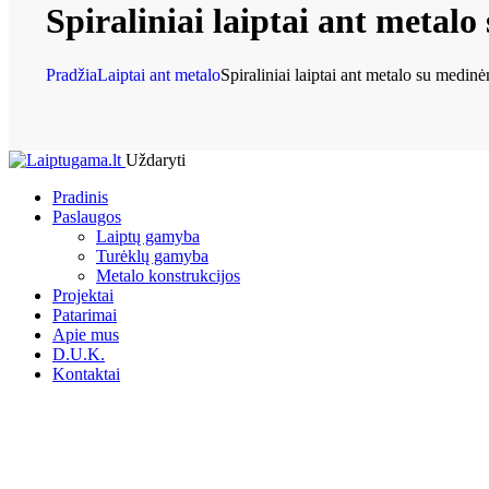
Spiraliniai laiptai ant meta
Pradžia
Laiptai ant metalo
Spiraliniai laiptai ant metalo su medinė
Uždaryti
Pradinis
Paslaugos
Laiptų gamyba
Turėklų gamyba
Metalo konstrukcijos
Projektai
Patarimai
Apie mus
D.U.K.
Kontaktai