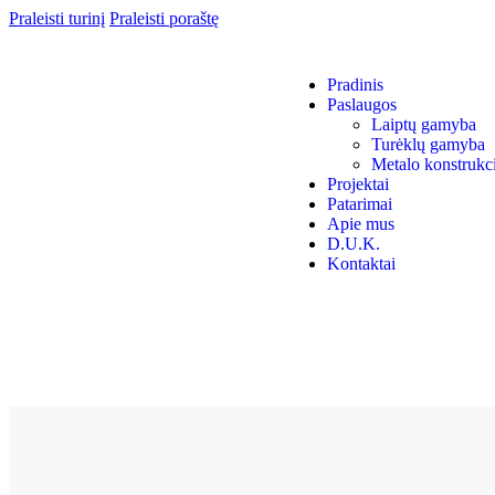
Praleisti turinį
Praleisti poraštę
Pradinis
Paslaugos
Laiptų gamyba
Turėklų gamyba
Metalo konstrukc
Projektai
Patarimai
Apie mus
D.U.K.
Kontaktai