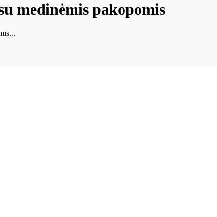
lo su medinėmis pakopomis
mis...